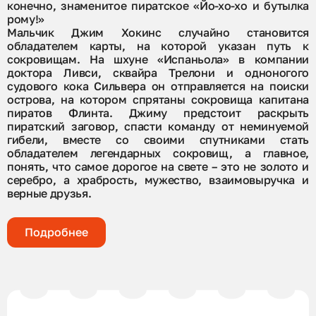
конечно, знаменитое пиратское «Йо-хо-хо и бутылка
рому!»
Мальчик Джим Хокинс случайно становится
обладателем карты, на которой указан путь к
сокровищам. На шхуне «Испаньола» в компании
доктора Ливси, сквайра Трелони и одноногого
судового кока Сильвера он отправляется на поиски
острова, на котором спрятаны сокровища капитана
пиратов Флинта. Джиму предстоит раскрыть
пиратский заговор, спасти команду от неминуемой
гибели, вместе со своими спутниками стать
обладателем легендарных сокровищ, а главное,
понять, что самое дорогое на свете – это не золото и
серебро, а храбрость, мужество, взаимовыручка и
верные друзья.
Создатели спектакля:
Режиссер-постановщик и автор инсценировки –
Подробнее
Алексей Серов
Сценография – Марсель Калмагамбетов
Художник по костюмам – Софья Матвеева
Художник по свету – Лора Максимова
Композитор – Александр Биллион
Режиссер по пластике – Владимир Беляйкин