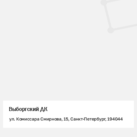
музыка:песня «Ta mo chleamhnas a dheanamh», «The
basket of oysters» (соло на скрипке)
Выборгский ДК
ул. Комиссара Смирнова, 15, Санкт-Петербург, 194044