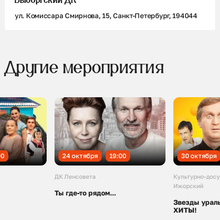
Выборгский ДК
ул. Комиссара Смирнова, 15, Санкт-Петербург, 194044
Другие мероприятия
00
24 октября
19:00
30 октября
ДК Ленсовета
Культурно-досу
Ижорский
Ты где-то рядом...
Звезды урал
ХИТЫ!