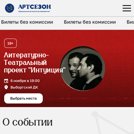
Официальный организатор
мероприятий
Билеты без комиссии
Билеты без комиссии
Б
18+
Литературно-
Театральный
проект "Интуиция"
6 ноября в 19:00
Выборгский ДК
Выбрать места
О событии