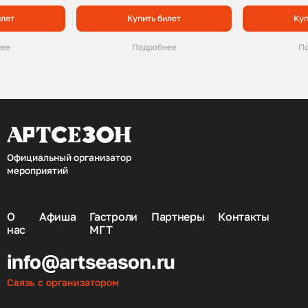
илет
Купить билет
Куп
нее
Подробнее
По
Официальный организатор
мероприятий
О
Афиша
Гастроли
Партнеры
Контакты
нас
МГТ
info@artseason.ru
Связь с организатором