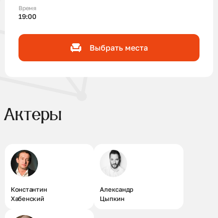
попросить у кого-то прощения, что-то изменили в
Время
своей жизни» - Александр Цыпкин
19:00
Выбрать места
Актеры
Константин
Александр
Хабенский
Цыпкин