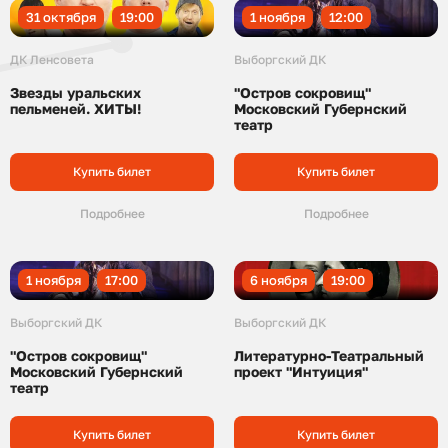
31 октября
19:00
1 ноября
12:00
ДК Ленсовета
Выборгский ДК
Звезды уральских
"Остров сокровищ"
пельменей. ХИТЫ!
Московский Губернский
театр
Купить билет
Купить билет
Подробнее
Подробнее
1 ноября
17:00
6 ноября
19:00
Выборгский ДК
Выборгский ДК
"Остров сокровищ"
Литературно-Театральный
Московский Губернский
проект "Интуиция"
театр
Купить билет
Купить билет