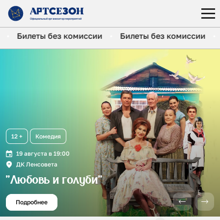
Официальный организатор
мероприятий
и
Билеты без комиссии
Билеты без комиссии
12 +
Комедия
19 августа в 19:00
ДК Ленсовета
"Любовь и голуби"
Подробнее