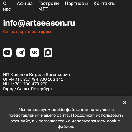
О
Афиша
Гастроли
Партнеры
Контакты
нас
МГТ
info@artseason.ru
Связь с организатором
ИП Коленко Кирилл Евгеньевич
ОГРНИП: 317 784 700 103 141
ИНН: 781 300 478 270
Город: Санкт-Петербург
Официальные сайты:
×
artseason.ru
,
артсезон.рф
Мы используем cookie-файлы для наилучшего
представления нашего сайта. Продолжая использовать
Политика обработки персональных данных
этот сайт, вы соглашаетесь с использованием cookie-
Правила покупки и возврата билетов
файлов.
Согласие на обработку ПД