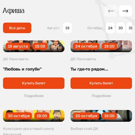
Афиша
Все даты
Август
19
Октябрь
24
30
31
19 августа
19:00
24 октября
19:00
ДК Ленсовета
ДК Ленсовета
"Любовь и голуби"
Ты где-то рядом...
Купить билет
Купить билет
Подробнее
Подробнее
30 октября
19:00
30 октября
19:00
Культурно-досуговый центр
Выборгский ДК
Ижорский